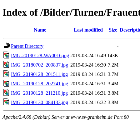
Index of /Bilder/Turnen/Fraue
Name
Last modified
Size
Descripti
Parent Directory
-
IMG-20190128-WA0016.jpg
2019-03-24 16:49
143K
IMG_20180702_200837.jpg
2019-03-24 16:30
7.2M
IMG_20190128_201511.jpg
2019-03-24 16:31
3.7M
IMG_20190128_202741.jpg
2019-03-24 16:31
3.4M
IMG_20190128_211210.jpg
2019-03-24 16:31
3.8M
IMG_20190130_084133.jpg
2019-03-24 16:32
3.8M
Apache/2.4.68 (Debian) Server at www.sv-granheim.de Port 80