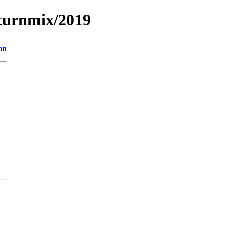
nturnmix/2019
on