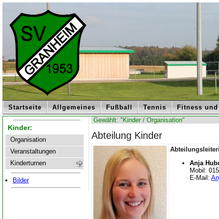
Startseite
Allgemeines
Fußball
Tennis
Fitness und
Gewählt: "Kinder / Organisation"
Kinder:
Abteilung Kinder
Organisation
Abteilungsleiter
Veranstaltungen
Anja Hub
Kinderturnen
Mobil: 015
E-Mail:
An
Bilder