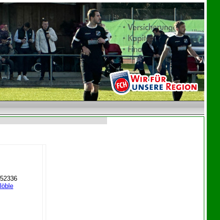
 52336
löble