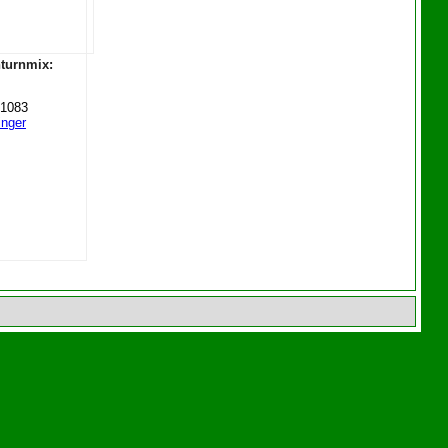
nturnmix:
 1083
inger