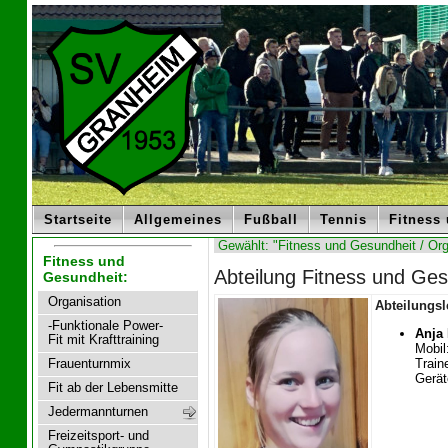
Startseite
Allgemeines
Fußball
Tennis
Fitness
Gewählt: "Fitness und Gesundheit / Org
Fitness und
Abteilung Fitness und Ges
Gesundheit:
Organisation
Abteilungsl
-Funktionale Power-
Anja
Fit mit Krafttraining
Mobil
Traine
Frauenturnmix
Gerät
Fit ab der Lebensmitte
Jedermannturnen
Freizeitsport- und