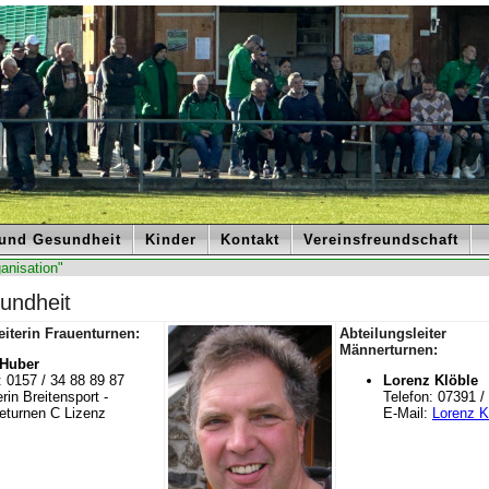
 und Gesundheit
Kinder
Kontakt
Vereinsfreundschaft
anisation"
undheit
eiterin Frauenturnen:
Abteilungsleiter
Männerturnen:
 Huber
: 0157 / 34 88 89 87
Lorenz Klöble
rin Breitensport -
Telefon: 07391 /
eturnen C Lizenz
E-Mail:
Lorenz K